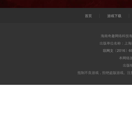
|
|
首页
游戏下载
海南奇趣网络科技有
出版单位名称：上海
琼网文〔2016〕69
本网络
出版物
抵制不良游戏，拒绝盗版游戏。注