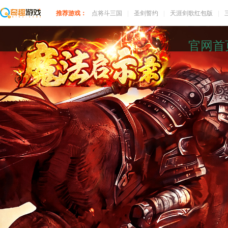
推荐游戏：
点将斗三国
|
圣剑誓约
|
天涯剑歌红包版
|
官网首